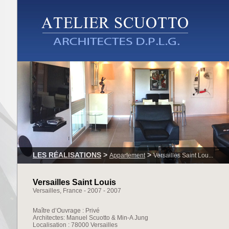
LES RÉALISATIONS
>
>
Appartement
Versailles Saint Lou...
Versailles Saint Louis
Versailles, France - 2007 - 2007
Maître d’Ouvrage : Privé
Architectes: Manuel Scuotto & Min-A Jung
Localisation : 78000 Versailles