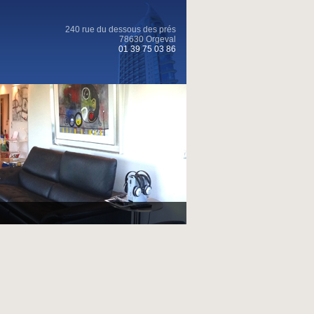
240 rue du dessous des prés
78630 Orgeval
01 39 75 03 86